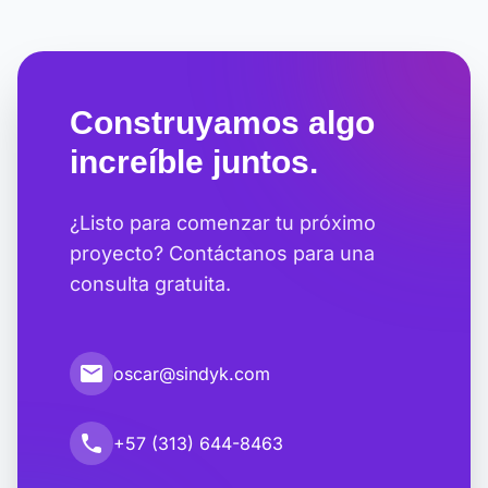
Construyamos algo
increíble juntos.
¿Listo para comenzar tu próximo
proyecto? Contáctanos para una
consulta gratuita.
email
oscar@sindyk.com
call
+57 (313) 644-8463