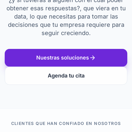
¿y si tuvieras a alguien con el cual poder
obtener esas respuestas?, que viera en tu
data, lo que necesitas para tomar las
decisiones que tu empresa requiere para
seguir creciendo.
arrow_forward
Nuestras soluciones
Agenda tu cita
CLIENTES QUE HAN CONFIADO EN NOSOTROS