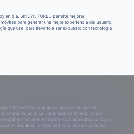
hoy en día. SINDYK TURBO permite mejorar
 móviles para generar una mejor experiencia del usuario.
a que use, para llevarlo a ser expuesto con tecnología
ogía AMP permite tener una altísima velocidad de
de contenido en tu celular (casi instantánea), lo que
a experiencia maravillosa para el usuario debido a la gran
a que ha adquirido la velocidad para los consumidores