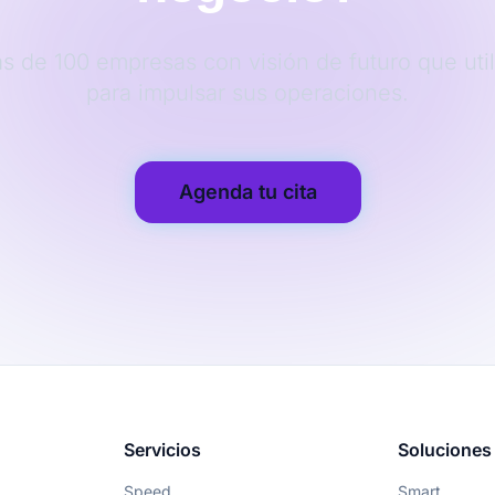
 de 100 empresas con visión de futuro que uti
para impulsar sus operaciones.
Agenda tu cita
Servicios
Soluciones
Speed
Smart