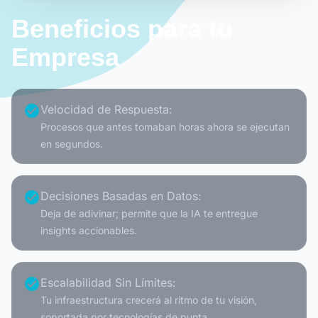
Beneficios para tu
Empresa
check_circle
Velocidad de Respuesta:
Procesos que antes tomaban horas ahora se ejecutan
en segundos.
check_circle
Decisiones Basadas en Datos:
Deja de adivinar; permite que la IA te entregue
insights accionables.
check_circle
Escalabilidad Sin Límites:
Tu infraestructura crecerá al ritmo de tu visión,
soportada por tecnologías de punta.