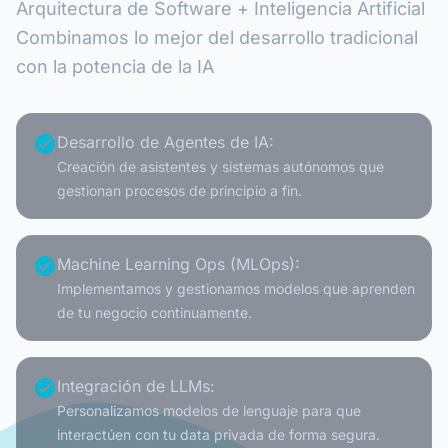
Arquitectura de Software + Inteligencia Artificial
Combinamos lo mejor del desarrollo tradicional
con la potencia de la IA
check_circle
Desarrollo de Agentes de IA:
Creación de asistentes y sistemas autónomos que
gestionan procesos de principio a fin.
check_circle
Machine Learning Ops (MLOps):
Implementamos y gestionamos modelos que aprenden
de tu negocio continuamente.
check_circle
Integración de LLMs:
Personalizamos modelos de lenguaje para que
interactúen con tu data privada de forma segura.