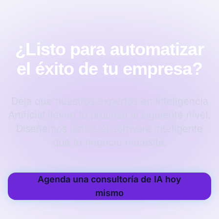
¿Listo para automatizar
el éxito de tu empresa?
Deja que nuestros expertos en Inteligencia
Artificial lleven tu proceso al siguiente nivel.
Diseñemos juntos el software inteligente
que tu negocio necesita.
Agenda una consultoría de IA hoy
mismo