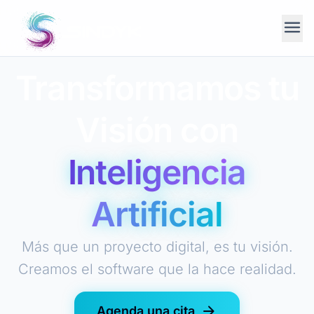
menu
Transformamos tu
Visión con
Inteligencia
Artificial
Más que un proyecto digital, es tu visión.
Creamos el software que la hace realidad.
arrow_forward
Agenda una cita