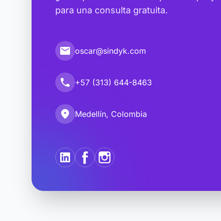
para una consulta gratuita.
email
oscar@sindyk.com
call
+57 (313) 644-8463
location_on
Medellín, Colombia