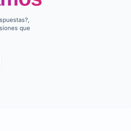
espuestas?,
isiones que