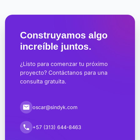
Construyamos algo
increíble juntos.
¿Listo para comenzar tu próximo
proyecto? Contáctanos para una
consulta gratuita.
email
oscar@sindyk.com
call
+57 (313) 644-8463