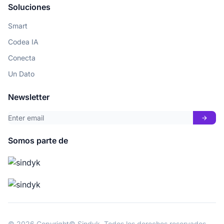
Soluciones
Smart
Codea IA
Conecta
Un Dato
Newsletter
arrow_forward
Somos parte de
© 2026 Copyright© Sindyk. Todos los derechos reservados.