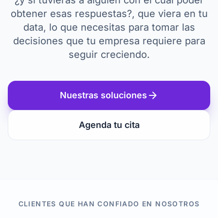
¿y si tuvieras a alguien con el cual poder
obtener esas respuestas?, que viera en tu
data, lo que necesitas para tomar las
decisiones que tu empresa requiere para
seguir creciendo.
arrow_forward
Nuestras soluciones
Agenda tu cita
CLIENTES QUE HAN CONFIADO EN NOSOTROS