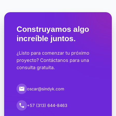
Construyamos algo
increíble juntos.
¿Listo para comenzar tu próximo
proyecto? Contáctanos para una
consulta gratuita.
email
oscar@sindyk.com
call
+57 (313) 644-8463