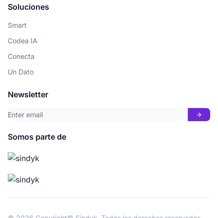
Soluciones
Smart
Codea IA
Conecta
Un Dato
Newsletter
arrow_forward
Somos parte de
© 2026 Copyright© Sindyk. Todos los derechos reservados.