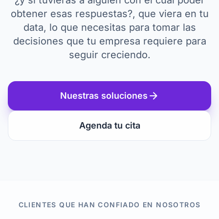
¿y si tuvieras a alguien con el cual poder
obtener esas respuestas?, que viera en tu
data, lo que necesitas para tomar las
decisiones que tu empresa requiere para
seguir creciendo.
arrow_forward
Nuestras soluciones
Agenda tu cita
CLIENTES QUE HAN CONFIADO EN NOSOTROS