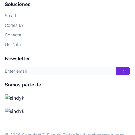
Soluciones
Smart
Codea IA
Conecta
Un Dato
Newsletter
arrow_forward
Somos parte de
© 2026 Copyright© Sindyk. Todos los derechos reservados.