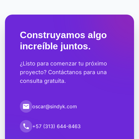
Construyamos algo
increíble juntos.
¿Listo para comenzar tu próximo
proyecto? Contáctanos para una
consulta gratuita.
email
oscar@sindyk.com
call
+57 (313) 644-8463