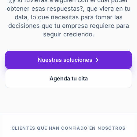
¿y si tuvieras a alguien con el cual poder
obtener esas respuestas?, que viera en tu
data, lo que necesitas para tomar las
decisiones que tu empresa requiere para
seguir creciendo.
arrow_forward
Nuestras soluciones
Agenda tu cita
CLIENTES QUE HAN CONFIADO EN NOSOTROS