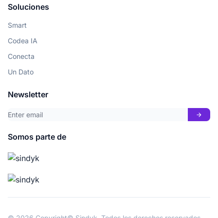
Soluciones
Smart
Codea IA
Conecta
Un Dato
Newsletter
arrow_forward
Somos parte de
© 2026 Copyright© Sindyk. Todos los derechos reservados.