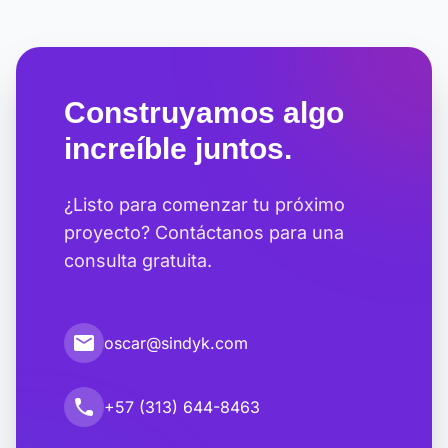
Construyamos algo
increíble juntos.
¿Listo para comenzar tu próximo
proyecto? Contáctanos para una
consulta gratuita.
email
oscar@sindyk.com
call
+57 (313) 644-8463