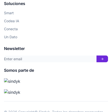
Soluciones
Smart
Codea IA
Conecta
Un Dato
Newsletter
arrow_forward
Somos parte de
© 2026 Copyright© Sindyk. Todos los derechos reservados.