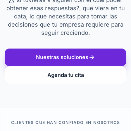
¿y si tuvieras a alguien con el cual poder
obtener esas respuestas?, que viera en tu
data, lo que necesitas para tomar las
decisiones que tu empresa requiere para
seguir creciendo.
arrow_forward
Nuestras soluciones
Agenda tu cita
CLIENTES QUE HAN CONFIADO EN NOSOTROS