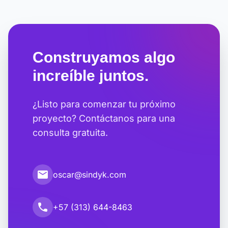
Construyamos algo
increíble juntos.
¿Listo para comenzar tu próximo
proyecto? Contáctanos para una
consulta gratuita.
email
oscar@sindyk.com
call
+57 (313) 644-8463