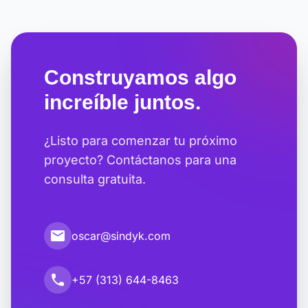
Construyamos algo
increíble juntos.
¿Listo para comenzar tu próximo
proyecto? Contáctanos para una
consulta gratuita.
email
oscar@sindyk.com
call
+57 (313) 644-8463