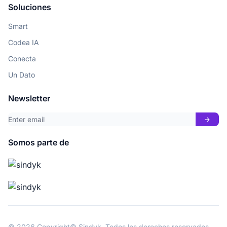
Soluciones
Smart
Codea IA
Conecta
Un Dato
Newsletter
arrow_forward
Somos parte de
© 2026 Copyright© Sindyk. Todos los derechos reservados.