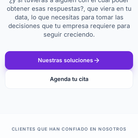
¿y si tuvieras a alguien con el cual poder
obtener esas respuestas?, que viera en tu
data, lo que necesitas para tomar las
decisiones que tu empresa requiere para
seguir creciendo.
arrow_forward
Nuestras soluciones
Agenda tu cita
CLIENTES QUE HAN CONFIADO EN NOSOTROS