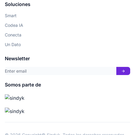
Soluciones
Smart
Codea IA
Conecta
Un Dato
Newsletter
arrow_forward
Somos parte de
© 2026 Copyright© Sindyk. Todos los derechos reservados.