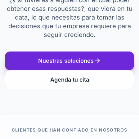
¿y si tuvieras a alguien con el cual poder
obtener esas respuestas?, que viera en tu
data, lo que necesitas para tomar las
decisiones que tu empresa requiere para
seguir creciendo.
arrow_forward
Nuestras soluciones
Agenda tu cita
CLIENTES QUE HAN CONFIADO EN NOSOTROS