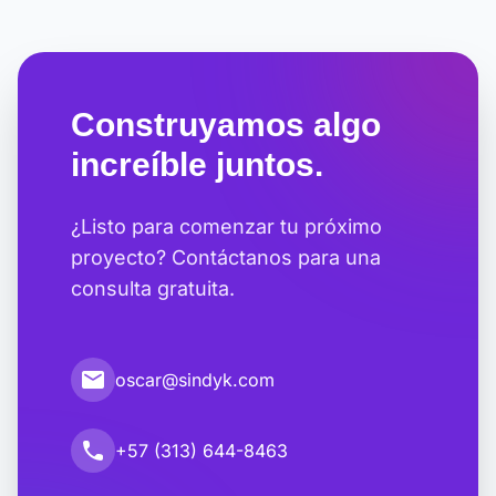
Construyamos algo
increíble juntos.
¿Listo para comenzar tu próximo
proyecto? Contáctanos para una
consulta gratuita.
email
oscar@sindyk.com
call
+57 (313) 644-8463